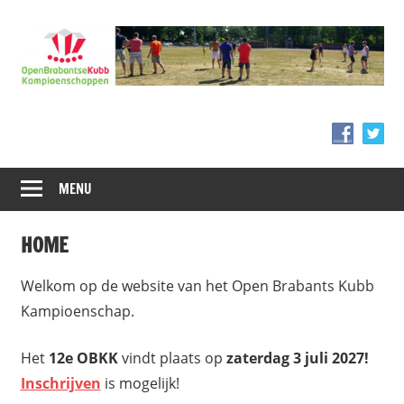
Ga
naar
de
inhoud
MENU
HOME
Welkom op de website van het Open Brabants Kubb
Kampioenschap.
Het
12e OBKK
vindt plaats op
zaterdag 3 juli 2027!
Inschrijven
is mogelijk!