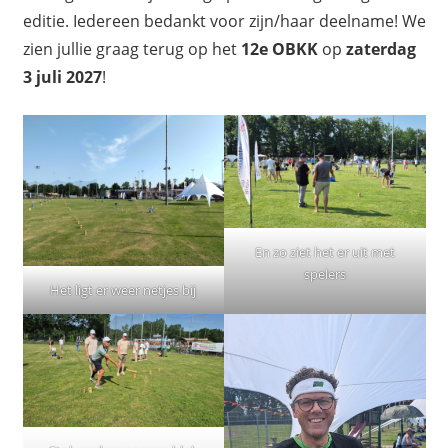
editie. Iedereen bedankt voor zijn/haar deelname! We
zien jullie graag terug op het
12e OBKK
op
zaterdag
3 juli 2027
!
En zo ziet het er uit met
spelers
Het ligt er weer netjes bij