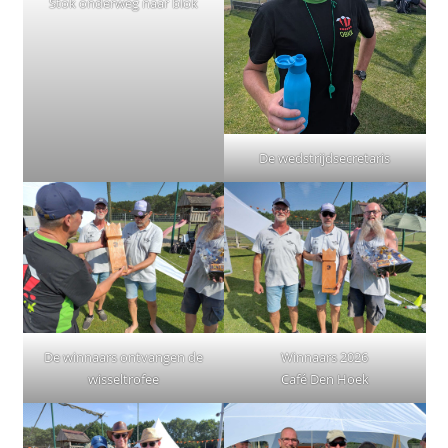
Stok onderweg naar blok
De wedstrijdsecretaris
De winnaars ontvangen de
Winnaars 2026
wisseltrofee
Café Den Hoek