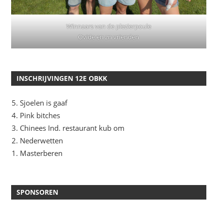
Winnaars van de plezierpoule
Ovide en zn vrienden
INSCHRIJVINGEN 12E OBKK
Sjoelen is gaaf
Pink bitches
Chinees Ind. restaurant kub om
Nederwetten
Masterberen
SPONSOREN