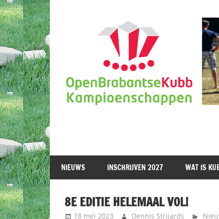
Ga
naar
de
inhoud
NIEUWS
INSCHRIJVEN 2027
WAT IS KU
8E EDITIE HELEMAAL VOL!
18 mei 2023
Dennis Strijards
Nieu