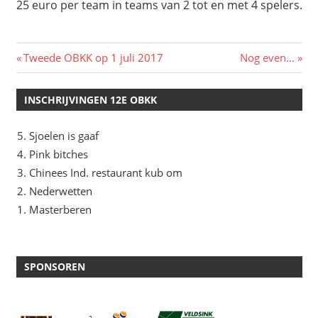
25 euro per team in teams van 2 tot en met 4 spelers.
Bericht
Vorig
Volgend
Tweede OBKK op 1 juli 2017
Nog even…
bericht:
bericht:
navigatie
INSCHRIJVINGEN 12E OBKK
Sjoelen is gaaf
Pink bitches
Chinees Ind. restaurant kub om
Nederwetten
Masterberen
SPONSOREN