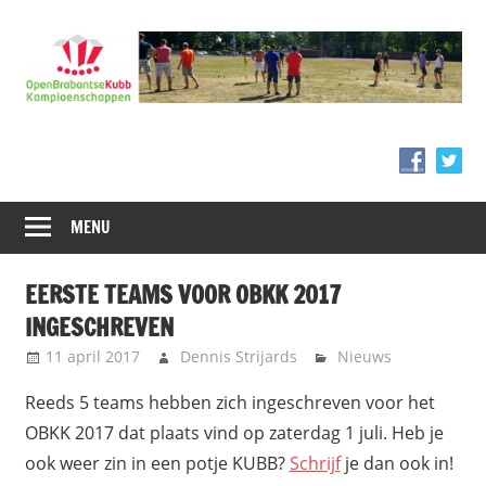
Ga
naar
de
inhoud
MENU
EERSTE TEAMS VOOR OBKK 2017
INGESCHREVEN
11 april 2017
Dennis Strijards
Nieuws
Reeds 5 teams hebben zich ingeschreven voor het
OBKK 2017 dat plaats vind op zaterdag 1 juli. Heb je
ook weer zin in een potje KUBB?
Schrijf
je dan ook in!