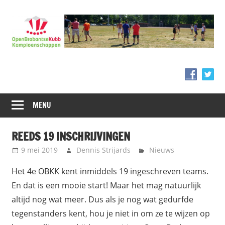
Ga
naar
de
inhoud
MENU
REEDS 19 INSCHRIJVINGEN
9 mei 2019
Dennis Strijards
Nieuws
Het 4e OBKK kent inmiddels 19 ingeschreven teams.
En dat is een mooie start! Maar het mag natuurlijk
altijd nog wat meer. Dus als je nog wat gedurfde
tegenstanders kent, hou je niet in om ze te wijzen op