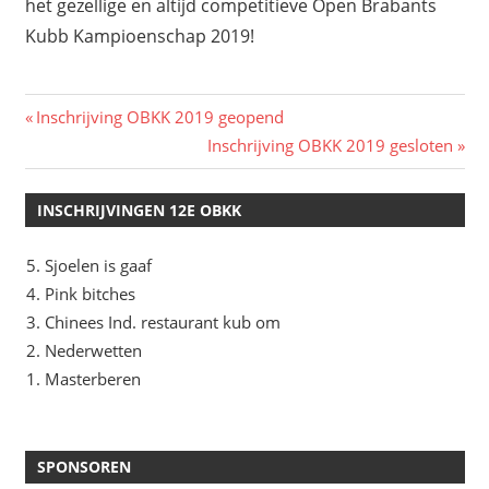
het gezellige en altijd competitieve Open Brabants
Kubb Kampioenschap 2019!
Bericht
Vorig
Inschrijving OBKK 2019 geopend
bericht:
Volgend
Inschrijving OBKK 2019 gesloten
navigatie
bericht:
INSCHRIJVINGEN 12E OBKK
Sjoelen is gaaf
Pink bitches
Chinees Ind. restaurant kub om
Nederwetten
Masterberen
SPONSOREN