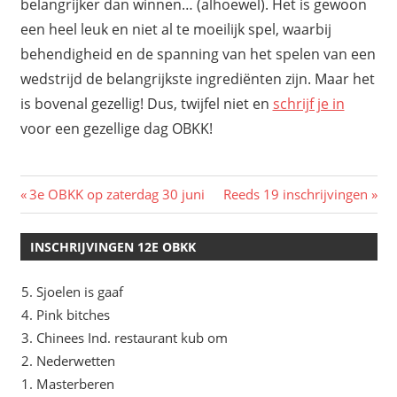
belangrijker dan winnen… (alhoewel). Het is gewoon
een heel leuk en niet al te moeilijk spel, waarbij
behendigheid en de spanning van het spelen van een
wedstrijd de belangrijkste ingrediënten zijn. Maar het
is bovenal gezellig! Dus, twijfel niet en
schrijf je in
voor een gezellige dag OBKK!
Bericht
Vorig
Volgend
3e OBKK op zaterdag 30 juni
Reeds 19 inschrijvingen
bericht:
bericht:
navigatie
INSCHRIJVINGEN 12E OBKK
Sjoelen is gaaf
Pink bitches
Chinees Ind. restaurant kub om
Nederwetten
Masterberen